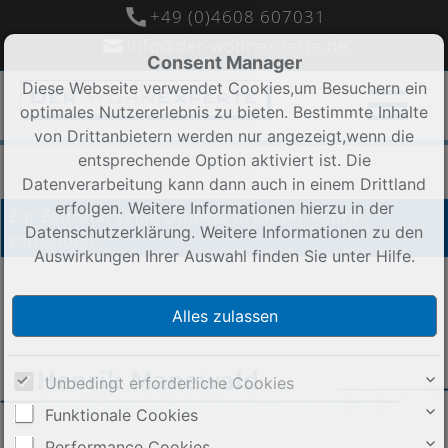
+49 (0)4608 607031
info@der-wohnexperte.de
Consent Manager
Diese Webseite verwendet Cookies,um Besuchern ein
optimales Nutzererlebnis zu bieten. Bestimmte Inhalte
von Drittanbietern werden nur angezeigt,wenn die
entsprechende Option aktiviert ist. Die
Datenverarbeitung kann dann auch in einem Drittland
erfolgen. Weitere Informationen hierzu in der
Zur Zeit sind keine Objekte in dieser Rubrik
Datenschutzerklärung. Weitere Informationen zu den
vorhanden.
Auswirkungen Ihrer Auswahl finden Sie unter
Hilfe
.
Unbedingt erforderliche Cookies
Funktionale Cookies
Performance Cookies