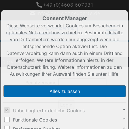
+49 (0)4608 607031
info@der-wohnexperte.de
Consent Manager
Diese Webseite verwendet Cookies,um Besuchern ein
optimales Nutzererlebnis zu bieten. Bestimmte Inhalte
von Drittanbietern werden nur angezeigt,wenn die
entsprechende Option aktiviert ist. Die
Datenverarbeitung kann dann auch in einem Drittland
erfolgen. Weitere Informationen hierzu in der
Bitte geben Sie Ihre Zugangsdaten ein:
Datenschutzerklärung. Weitere Informationen zu den
Sprache:
Auswirkungen Ihrer Auswahl finden Sie unter
Hilfe
.
Benutzername:
Passwort:
Unbedingt erforderliche Cookies
Funktionale Cookies