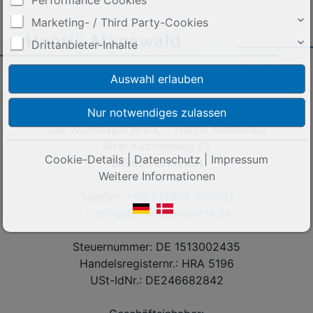
Performance Cookies
Marketing- / Third Party-Cookies
Drittanbieter-Inhalte
Kontakt
Der Wohnexperte e.K. - Henrik Manewald
Alter Kirchenweg 83
Cookie-Details
|
Datenschutz
|
Impressum
24983 Handewitt
Weitere Informationen
Telefon:
+49(0)4608 607031
info@der-wohnexperte.de
Steuernummer: DE 1513002435
Handelsregisternr.: HRA 5196
USt-IdNr.: DE246682842